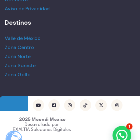
Aviso de Privacidad
Destinos
Valle de México
Zona Centro
Zona Norte
Zona Sureste
Zona Golfo
2025 Moondi Mexico
Desarrollado por
1
EXALTIA Soluciones Digitales