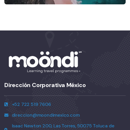
Dirección Corporativa México
+52 722 519 7606
direccion@moondimexico.com
Isaac Newton 200, Las Torres, 50075 Toluca de