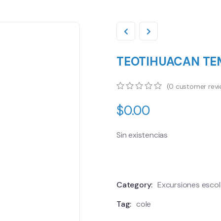
TEOTIHUACAN TEM
(
0
customer revi
0
5
0
$
0.00
out
of
based
on
Sin existencias
customer
ratings
Category:
Excursiones escol
Tag:
cole