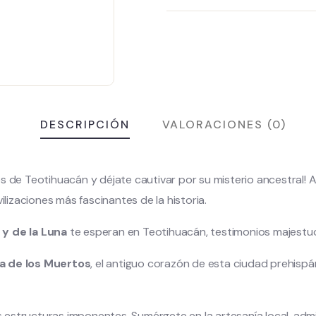
DESCRIPCIÓN
VALORACIONES (0)
s de Teotihuacán y déjate cautivar por su misterio ancestral! A
vilizaciones más fascinantes de la historia.
 y de la Luna
te esperan en Teotihuacán, testimonios majestuos
a de los Muertos
, el antiguo corazón de esta ciudad prehispáni
as estructuras imponentes. Sumérgete en la artesanía local, admi