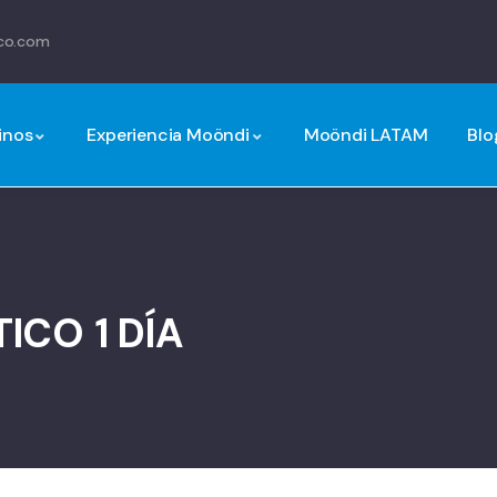
co.com
inos
Experiencia Moöndi
Moöndi LATAM
Blo
ICO 1 DÍA