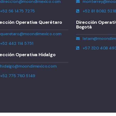
direccion@moondimexico.com
monterrey@moo
+52 56 1475 7275
+52 81 8082 521
rección Operativa Querétaro
Dirección Operat
Bogotá
queretaro@moondimexico.com
latam@moondim
+52 442 114 5751
+57 320 408 49
rección Operativa Hidalgo
hidalgo@moondimexico.com
+52 775 760 5149