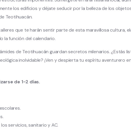
e los edificios y déjate seducir por la belleza de los objetos q
 de Teotihuacán.
lleres que te harán sentir parte de esta maravillosa cultura, e
 la función del calendario.
Pirámides de Teotihuacán guardan secretos milenarios. ¿Estás l
ológica inolvidable? ¡Ven y despierta tu espíritu aventurero en
zarse de 1-2 días.
escolares.
s.
s servicios, sanitario y AC.