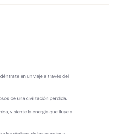
déntrate en un viaje a través del
os de una civilización perdida.
ca, y siente la energía que fluye a
ra las réplicas de los murales y