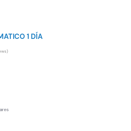
ATICO 1 DÍA
ews)
ares