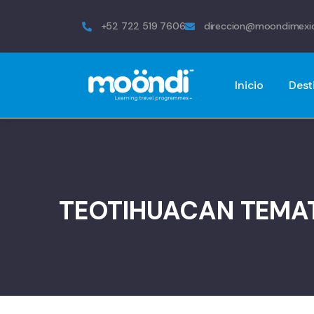
+52 722 519 7606
direccion@moondimexi
Inicio
Dest
TEOTIHUACAN TEMAT