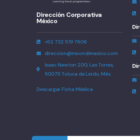
Dirección Corporativa
México
Di
+52 722 519 7606
direccion@moondimexico.com
Isaac Newton 200, Las Torres,
Di
50075 Toluca de Lerdo, Méx.
Descargar Ficha Médica