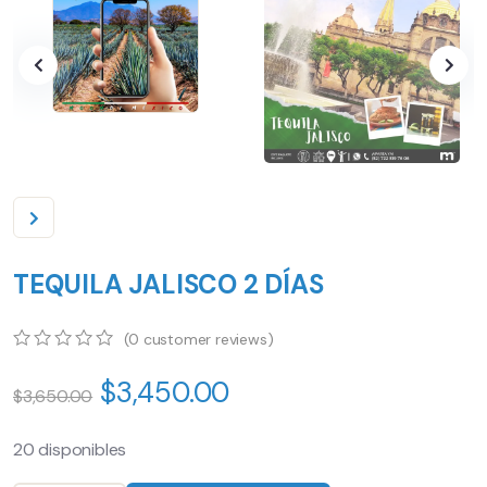
TEQUILA JALISCO 2 DÍAS
(
0
customer reviews)
0
5
0
$
3,450.00
out
$
3,650.00
of
based
on
20 disponibles
customer
ratings