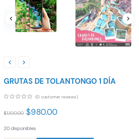
GRUTAS DE TOLANTONGO 1 DÍA
(
0
customer reviews)
0
5
0
$
980.00
out
$
1,100.00
of
based
on
20 disponibles
customer
ratings